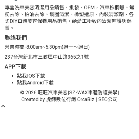
專營洗車美容清潔用品銷售、批發、OEM，汽車棕櫚蠟、鐵
粉去除、柏油去除、鋼圈清潔、橡塑還原、內裝清潔劑、各
式DIY車體美容保養用品銷售，給愛車極致的清潔呵護與保
養。
聯絡我們
營業時間-8:00am~5:30pm(週一～週日)
237台灣新北市三峽區中山路365之1號
APP下載
點我IOS下載
點我Android下載
© 2026 旺旺汽車美容|SZ-WAX車體防護美學|
Created by 虎鯨數位行銷 OrcaBiz | SEO公司
Scroll
Up